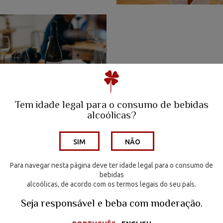
A Family Winery
Quinta da Escusa | Tejo
Tem idade legal para o consumo de bebidas
Quinta do Porto Nogueira | Lisboa
VEJA TAMBÉM
alcoólicas?
Artigo Viagens Sapo
Wine Hotel
SIM
NÃO
Os Vinhos
Para navegar nesta página deve ter idade legal para o consumo de
VOLTAR
Enoturismo
bebidas
alcoólicas, de acordo com os termos legais do seu país.
Media
Seja responsável e
beba com moderação.
Contactos