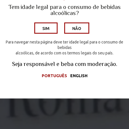
Quinta do Porto Nogueira | Lisboa
Tem idade legal para o consumo de bebidas
alcoólicas?
Wine Hotel
SIM
NÃO
Os Vinhos
Enoturismo
Para navegar nesta página deve ter idade legal para o consumo de
bebidas
alcoólicas, de acordo com os termos legais do seu país.
Media
Seja responsável e
beba com moderação.
Contactos
PORTUGUÊS
ENGLISH
Loja Online
PORTUGUÊS
ENGLISH