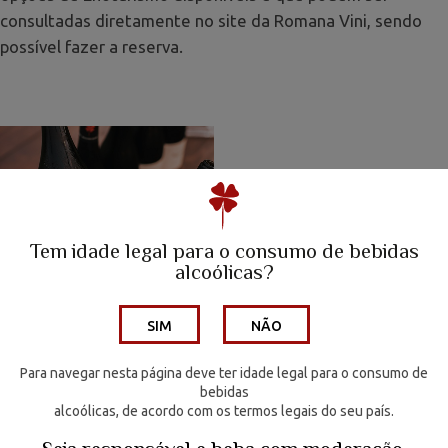
consultadas diretamente no site da Romana Vini, sendo
possível fazer a reserva.
A Family Winery
Quinta da Escusa | Tejo
Tem idade legal para o consumo de bebidas
Quinta do Porto Nogueira | Lisboa
alcoólicas?
Wine Hotel
VEJA TAMBÉM
SIM
NÃO
Artigo
Os Vinhos
Para navegar nesta página deve ter idade legal para o consumo de
Enoturismo
bebidas
alcoólicas, de acordo com os termos legais do seu país.
VOLTAR
Media