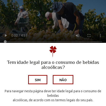
A Family Winery
Quinta da Escusa | Tejo
Tem idade legal para o consumo de bebidas
Quinta do Porto Nogueira | Lisboa
alcoólicas?
Wine Hotel
SIM
NÃO
Os Vinhos
Para navegar nesta página deve ter idade legal para o consumo de
Enoturismo
bebidas
alcoólicas, de acordo com os termos legais do seu país.