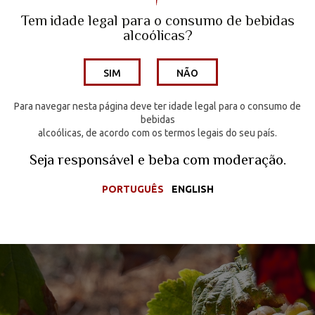
Quinta do Porto Nogueira | Lisboa
Tem idade legal para o consumo de bebidas
alcoólicas?
Wine Hotel
A Family Winery
SIM
NÃO
Os Vinhos
Compromisso com a Verdade
Enoturismo
Para navegar nesta página deve ter idade legal para o consumo de
bebidas
alcoólicas, de acordo com os termos legais do seu país.
Media
Seja responsável e
beba com moderação.
Contactos
PORTUGUÊS
ENGLISH
Loja Online
PORTUGUÊS
ENGLISH